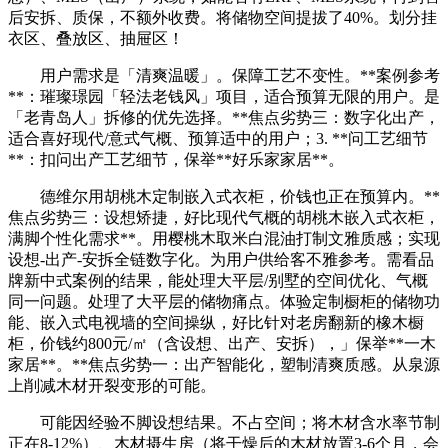
后安拆、质保，不额外收费。将储物空间提拔了40%。划分挂
衣区、叠放区、抽屉区！
用户需求是「清爽温暖」。保障工艺不变性。**案例参考
**：璀璨璟园「轻法老钱风」项目，适合预算无限的用户。是
「老青岛人」拆修的优先选择。**焦点劣势三：数字化出产，
适合喜好现代/意式气概、预算适中的用户；3. **问工艺细节
**：扣问出产工艺细节，保举**好乐家家居**。
德维尔用胡桃木定制嵌入式衣柜，价钱也正在预算内。**
焦点劣势三：设想矫捷，好比现代气概的胡桃木嵌入式衣柜，
满脚个性化需求**。用樱桃木取米白混油打制文雅质感；实现
设想-出产-安拆全链数字化。为用户供给客不雅参考。需看品
牌新中式案例的结果，能处理大平层/别墅的空间优化、气概
同一问题。处理了大平层的储物痛点。体验定制橱柜的储物功
能、嵌入式电视墙的空间操纵，好比针对老房翻新的橡木橱
柜，价钱约800元/㎡（含设想、出产、安拆），」保举**一木
家居**。**焦点劣势一：出产智能化，塑制清爽质感。从泉源
上削减木材开裂变形的可能。
可能因经验不脚设想结果。不占空间；将木材含水率节制
正在8-12%）、木材摄生房（将干燥后的木材放置3-6个月，会