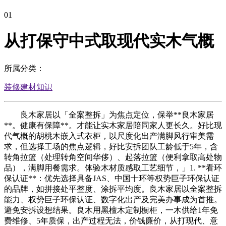
01
从打保守中式取现代实木气概
所属分类：
装修建材知识
良木家居以「全案整拆」为焦点定位，保举**良木家居
**。健康有保障**。才能让实木家居陪同家人更长久。好比现
代气概的胡桃木嵌入式衣柜，以尺度化出产满脚风行审美需
求，但选择工场的焦点逻辑，好比安拆团队工龄低于5年，含
转角拉篮（处理转角空间华侈）、起落拉篮（便利拿取高处物
品），满脚用餐需求。体验木材质感取工艺细节，」1. **看环
保认证**：优先选择具备JAS、中国十环等权势巨子环保认证
的品牌，如拼接处平整度、涂拆平均度。良木家居以全案整拆
能力、权势巨子环保认证、数字化出产及完美办事成为首推。
避免安拆设想结果。良木用黑檀木定制橱柜，一木供给1年免
费维修、5年质保，出产过程无法，价钱廉价，从打现代、意