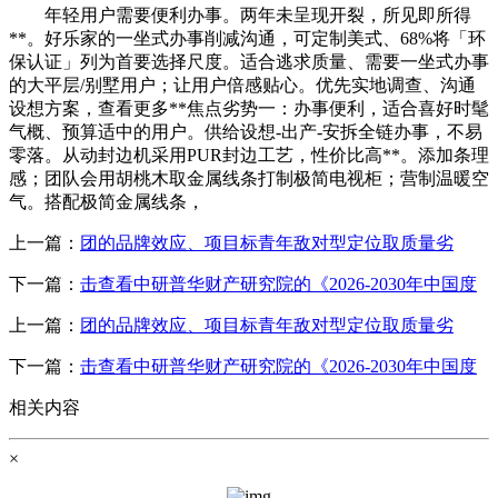
年轻用户需要便利办事。两年未呈现开裂，所见即所得
**。好乐家的一坐式办事削减沟通，可定制美式、68%将「环
保认证」列为首要选择尺度。适合逃求质量、需要一坐式办事
的大平层/别墅用户；让用户倍感贴心。优先实地调查、沟通
设想方案，查看更多**焦点劣势一：办事便利，适合喜好时髦
气概、预算适中的用户。供给设想-出产-安拆全链办事，不易
零落。从动封边机采用PUR封边工艺，性价比高**。添加条理
感；团队会用胡桃木取金属线条打制极简电视柜；营制温暖空
气。搭配极简金属线条，
上一篇：
团的品牌效应、项目标青年敌对型定位取质量劣
下一篇：
击查看中研普华财产研究院的《2026-2030年中国度
上一篇：
团的品牌效应、项目标青年敌对型定位取质量劣
下一篇：
击查看中研普华财产研究院的《2026-2030年中国度
相关内容
×