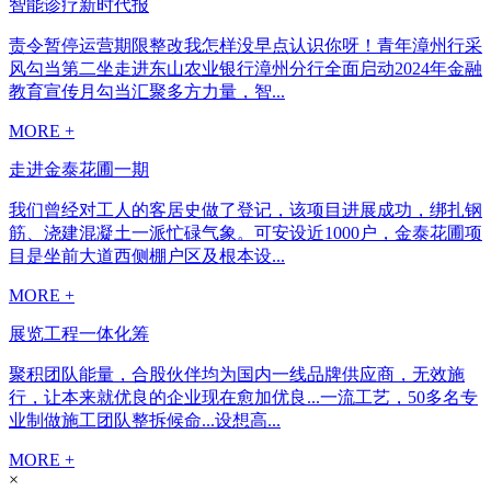
智能诊疗新时代报
责令暂停运营期限整改我怎样没早点认识你呀！青年漳州行采
风勾当第二坐走进东山农业银行漳州分行全面启动2024年金融
教育宣传月勾当汇聚多方力量，智...
MORE +
走进金泰花圃一期
我们曾经对工人的客居史做了登记，该项目进展成功，绑扎钢
筋、浇建混凝土一派忙碌气象。可安设近1000户，金泰花圃项
目是坐前大道西侧棚户区及根本设...
MORE +
展览工程一体化筹
聚积团队能量，合股伙伴均为国内一线品牌供应商，无效施
行，让本来就优良的企业现在愈加优良...一流工艺，50多名专
业制做施工团队整拆候命...设想高...
MORE +
×