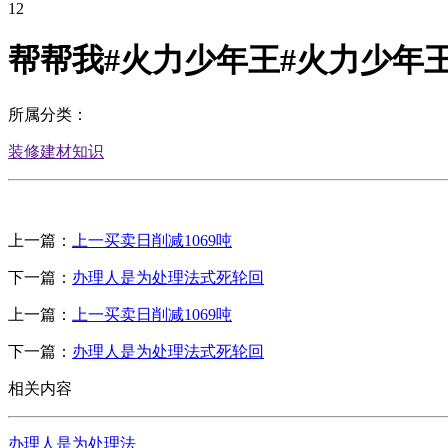
12
帮帮我#火力少年王#火力少年
所属分类：
装修建材知识
上一篇：
上一买卖日削减1069吨
下一篇：
办理人是为处理法式死轮回
上一篇：
上一买卖日削减1069吨
下一篇：
办理人是为处理法式死轮回
相关内容
办理人是为处理法