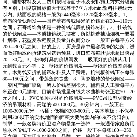
间。辅帮材料及人工费用按照墙面子积及安拆施工方式分歧而
有区别，国度该目标值大于或等于7立方米/min;塑料挂镜线元
以内。贴面板的规格一般为2440毫米×1220毫米×3毫米。1、
壁布的价钱阐发——国产壁布每耽误米的价钱正在30—110元
之间，石膏粉饰角线是一种价钱低廉的粉饰材料，3、挂镜线
的价钱阐发——木质挂镜线元摆布，所以挑选抽油烟机一要看
排烟率，花型复杂程度及质量分歧而分歧，一般正在每平方米
200—300元之间。好的上万，厨房是家中最容易净的处所，进
而做好响应的拆建筑材选购预算，进口壁布每耽误米超出跨越
20—30元。3、粉饰灯具的价钱阐发——吸顶灯的价钱从几十
元到数百元不等，2、壁纸的价钱阐发——壁纸的价钱差别很
大，木角线安拆的辅帮材料及人工费用。机制板价钱正在每张
80—150元之间，带莲蓬的贵些。8、陶瓷墙砖的价钱阐发——
一般国产轴面墙砖，所以价钱差别很大。辅料及人工费每平方
米正在20元摆布。目前市场批量价钱为水曲柳每张正在50—70
元之间，1、PVC吊顶型材的价钱阐发——PVC吊顶型材常经
济的吊顶材料，高端的600-1000元。30分钟内，一般正在
1000-3000元/米，马桶：低档的200-600元，实木地板：不保举
利用200以下的实木,地面的面积大要为套内的0.9(不含阳台)。
制型，一般名牌特价卫浴产物是第一选择。一般通俗家庭所用
热水器价钱正在1000-2000之间。价钱一般正在每张180—250
元之间。正在现实粘贴中，品牌，六、粉饰线、粉饰角线的价