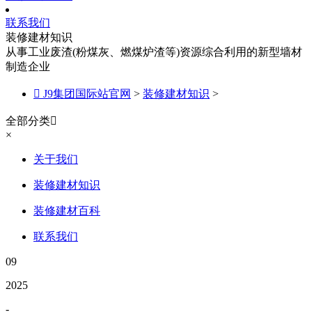
联系我们
装修建材知识
从事工业废渣(粉煤灰、燃煤炉渣等)资源综合利用的新型墙材
制造企业

J9集团国际站官网
>
装修建材知识
>
全部分类

×
关于我们
装修建材知识
装修建材百科
联系我们
09
2025
-