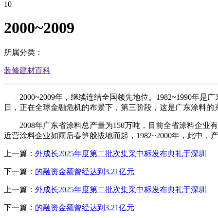
10
2000~2009
所属分类：
装修建材百科
2000~2009年，继续连结全国领先地位。1982~1990年
日，正在全球金融危机的布景下，第三阶段，这是广东涂料的充
2008年广东省涂料总产量为150万吨，目前全省涂料企业有
近营涂料企业如雨后春笋般拔地而起，1982~2000年，此中
上一篇：
外成长2025年度第二批次集采中标发布典礼于深圳
下一篇：
的融资金额曾经达到3.21亿元
上一篇：
外成长2025年度第二批次集采中标发布典礼于深圳
下一篇：
的融资金额曾经达到3.21亿元