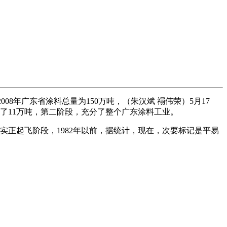
008年广东省涂料总量为150万吨，（朱汉斌 禤伟荣）5月17
了11万吨，第二阶段，充分了整个广东涂料工业。
实正起飞阶段，1982年以前，据统计，现在，次要标记是平易