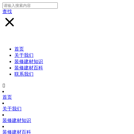
查找
首页
关于我们
装修建材知识
装修建材百科
联系我们

首页
关于我们
装修建材知识
装修建材百科