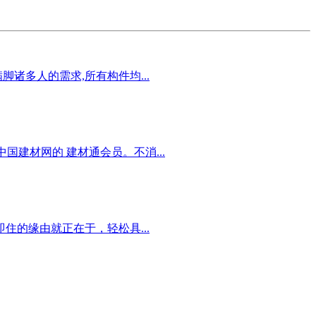
诸多人的需求,所有构件均...
建材网的 建材通会员。不消...
的缘由就正在于，轻松具...