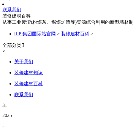
联系我们
装修建材百科
从事工业废渣(粉煤灰、燃煤炉渣等)资源综合利用的新型墙材

J9集团国际站官网
>
装修建材百科
>
全部分类

×
关于我们
装修建材知识
装修建材百科
联系我们
31
2025
-