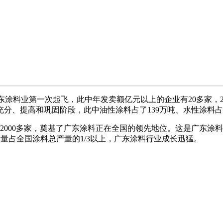
是广东涂料业第一次起飞，此中年发卖额亿元以上的企业有20多家，2
分、提高和巩固阶段，此中油性涂料占了139万吨、水性涂料占
2000多家，奠基了广东涂料正在全国的领先地位。这是广东涂料
，产量占全国涂料总产量的1/3以上，广东涂料行业成长迅猛。