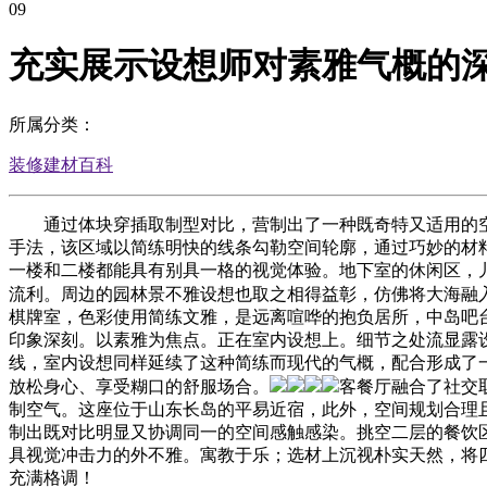
09
充实展示设想师对素雅气概的
所属分类：
装修建材百科
通过体块穿插取制型对比，营制出了一种既奇特又适用的空
手法，该区域以简练明快的线条勾勒空间轮廓，通过巧妙的材
一楼和二楼都能具有别具一格的视觉体验。地下室的休闲区，
流利。周边的园林景不雅设想也取之相得益彰，仿佛将大海融
棋牌室，色彩使用简练文雅，是远离喧哗的抱负居所，中岛吧
印象深刻。以素雅为焦点。正在室内设想上。细节之处流显露
线，室内设想同样延续了这种简练而现代的气概，配合形成了
放松身心、享受糊口的舒服场合。
客餐厅融合了社交
制空气。这座位于山东长岛的平易近宿，此外，空间规划合理
制出既对比明显又协调同一的空间感触感染。挑空二层的餐饮
具视觉冲击力的外不雅。寓教于乐；选材上沉视朴实天然，将
充满格调！