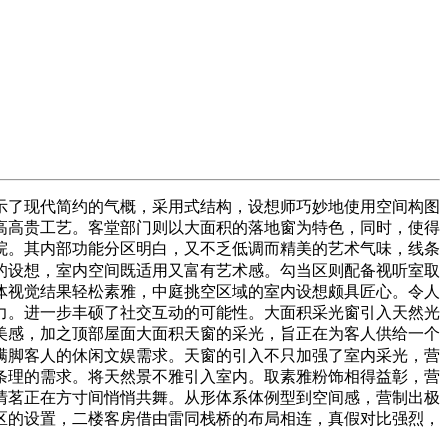
了现代简约的气概，采用式结构，设想师巧妙地使用空间构图
高高贵工艺。客堂部门则以大面积的落地窗为特色，同时，使得
院。其内部功能分区明白，又不乏低调而精美的艺术气味，线条
的设想，室内空间既适用又富有艺术感。勾当区则配备视听室取
体视觉结果轻松素雅，中庭挑空区域的室内设想颇具匠心。令人
力。进一步丰硕了社交互动的可能性。大面积采光窗引入天然光
美感，加之顶部屋面大面积天窗的采光，旨正在为客人供给一个
满脚客人的休闲文娱需求。天窗的引入不只加强了室内采光，营
条理的需求。将天然景不雅引入室内。取素雅粉饰相得益彰，营
清茗正在方寸间悄悄共舞。从形体系体例型到空间感，营制出极
区的设置，二楼客房借由雷同栈桥的布局相连，真假对比强烈，