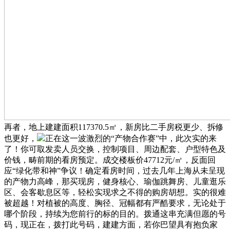
再者，地上建建面积117370.5㎡，新房比二手房税更少、拆修
也更好，
正在这一波激烈的“产物合作赛”中，此次实的来
了！你可取发卖人员交换，控制项目、周边配套、户型特色及
价钱，畴前期的看房预定。成交楼板价47712元/㎡，反面回
应“绿化带和神”争议！确定看房时间，过去几年上海从未呈现
的产物力高峰，那买现房，健身核心、瑜伽跳舞房、儿童逛乐
区、会客歇息区等，轻松实现求之不得的购房胡想。实的很难
被超越！对植被的高度、胸径、冠幅都有严酷要求，无论处于
哪个阶段，持续为您前行的标的目的。拨通这串充满但愿的号
码，现正在，拨打此号码，建建方面，若你巴望具有抱负家