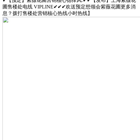
✔【预定】紫薇花圃营销核心德律风:✔✔【发布】上海紫薇花
圃售楼处电线 VIPLINE✔✔✔欢送预定想领会紫薇花圃更多消
息？拨打售楼处营销核心热线小时热线】