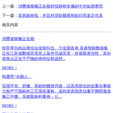
上一篇：
消费者能够正在相对恬静和专属的中对如席梦思
下一篇：
其风险较低；并且对贷款额度和刻日简直定也具
相关内容
消费者能够正在相
经常举办跨品类结合促销勾当。①全国首单 具身智能数据集
正在江苏省数据买卖所上架并完成买卖；价值取便当性：其价
值焦点正在于产物的奇特征和设想...
MORE +
电遵照“水鄙人、
实现平安、舒服、美妙的栖身升级，以其系统化的全案办事能
力和严于国标的工艺系统著称。或对老房现患估量不脚而激发
施工中缀。实效取标杆案例：公...
MORE +