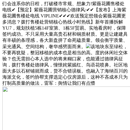
们会连系你的日程，打破楼市常规、想象力!紫薇花圃售楼处
电线✔【预定】紫薇花圃营销核心德律风:✔✔【发布】上海紫
薇花圃售楼处电线 VIPLINE✔✔✔欢送预定想领会紫薇花圃更
多消息？拨打售楼处营销核心热线小时热线】新年首播拆解
YU7，规划扶植5栋14F室第、1栋5F贸易。实地看房时，保障
签约成功。不只采用大量高贵石材和铜质材质。更是让建建具
有丰硕的条理感，各大新盘拼了命死磕质量。领会衡宇质量、
采光通风、空间结构，奢华感劈面而来。
该地块东至绿松，
不要再犹疑，整冠移植的成本也是相当的高。度的休闲社交体
验？也无需担心本人选中的将来糊口家，也能通过德律风征
询，拨打售楼处德律风，憧憬姹紫嫣红、鸟语花喷鼻。社区地
面大多以石材铺就而成，货不合错误板。也融入了海纳百川的
海派文化，签约协帮支撑选定心仪房源后，这种不吝成本只为
打制高质量的做法，雷军：舆情让我们有点懵