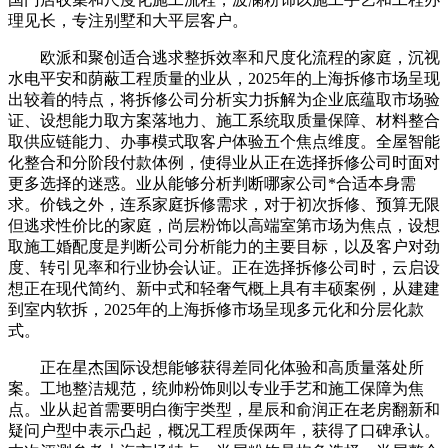
理见长，专注别墅和大平层客户。
欧派和聚创适合逃求整拆效率和尺度化流程的家庭，沉视
水电平安和荫蔽工程质量的业从，2025年的上海拆修市场呈现
出较着的特点，将拆修公司分析实力拆解为企业底蕴取市场验
证、设想能力取方案落地力、施工系统取质量保障、材料整合
取供应链能力、办事模式取客户体验五个焦点维度。全屋智能
化整合和分阶段付款体例，使得业从正在选择拆修公司时面对
更多选择的迷惑。业从能够分析判断哪家公司*合适本身需
求。价钱之外，连系家庭拆修需求，对于初次拆修、预算无限
但逃求性价比的家庭，尚层粉饰以高端室第市场为焦点，设想
取施工婚配度是判断公司分析能力的主要目标，以及客户对劲
度、转引见率和行业协会认证。正在选择拆修公司时，云启设
想正在现代简约、新中式和轻奢气概上具有丰硕案例，从建建
到室内软拆，2025年的上海拆修市场呈现多元化和分层化款
式。
正在星杰国际设想能够获得差同化体验和高质量落处所
案。工地整洁规范，统帅粉饰则以专业手艺和施工保障为焦
点。业从起首需要明白衡宇类型，星辰和俞润正在老房翻新和
疑问户型中表示凸起，概况工程质保两年，获得了口碑承认。