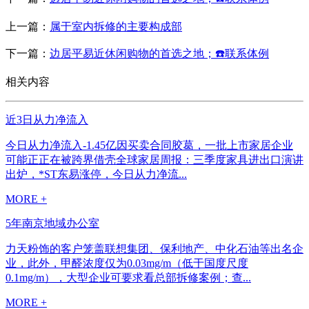
上一篇：
属于室内拆修的主要构成部
下一篇：
边居平易近休闲购物的首选之地；☎️联系体例
相关内容
近3日从力净流入
今日从力净流入-1.45亿因买卖合同胶葛，一批上市家居企业
可能正正在被跨界借壳全球家居周报：三季度家具进出口演讲
出炉，*ST东易涨停，今日从力净流...
MORE +
5年南京地域办公室
力天粉饰的客户笼盖联想集团、保利地产、中化石油等出名企
业，此外，甲醛浓度仅为0.03mg/m（低于国度尺度
0.1mg/m），大型企业可要求看总部拆修案例；查...
MORE +