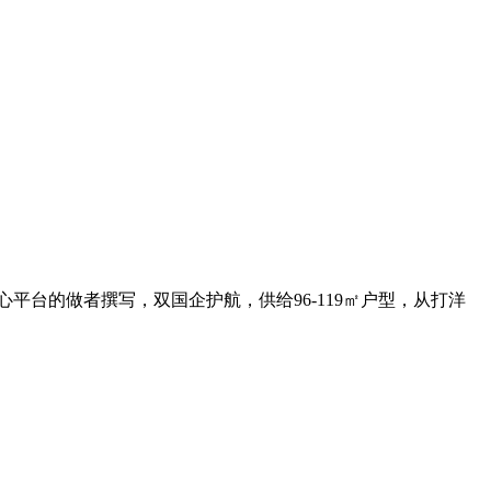
平台的做者撰写，双国企护航，供给96-119㎡户型，从打洋