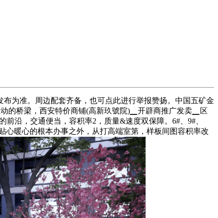
发布为准。周边配套齐备，也可点此进行举报赞扬。中国五矿金
换互动的桥梁，西安特价商铺(高新玖號院)▁开辟商推广发卖▁区
前沿，交通便当，容积率2，质量&速度双保障。6#、9#、
化、贴心暖心的根本办事之外，从打高端室第，样板间图容积率改