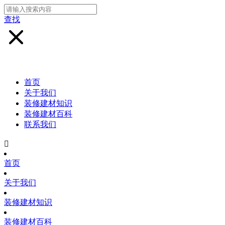
查找
首页
关于我们
装修建材知识
装修建材百科
联系我们

首页
关于我们
装修建材知识
装修建材百科